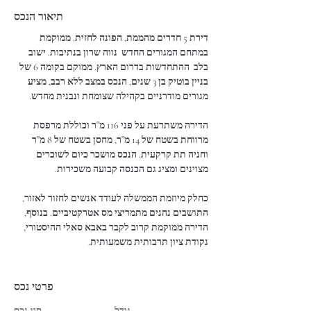
תיאור הנכס
דירת 5 חדרים מהממת, הפונה לחזית. ממוקמת 
במתחם המגורים החדש  נווה שרון בנתיבות. ישוב 
בלב  ההתחדשות בדרום הארץ. ממוקם בקומה 6 של 
בניין בוטיק בן 3 שנים, הנכס במצב ללא רבב, מציע 
מגורים מודרניים בקהילה שצומחת ונבנית מחדש.
הדירה משתרעת על פני 116 מ"ר וכוללת מרפסת 
מרווחת בשטח של 14 מ"ר, מחסן בשטח של 8 מ"ר 
וחניה תת קרקעית. הנכס מושכר כיום לשוכרים 
מצוינים ומציג גם הכנסה קבועה משכירות.
כחלק מיוזמת הממשלה לעודד אנשים לחזור לאזור,  
התושבים נהנים מתמריצי מס אטרקטיביים. בנוסף, 
הדירה ממוקמת קרוב לקבר באבא סאלי ההיסטורי, 
נקודת ציון תרבותית משמעותית.
פרטי נכס
גודל
סוג נכס