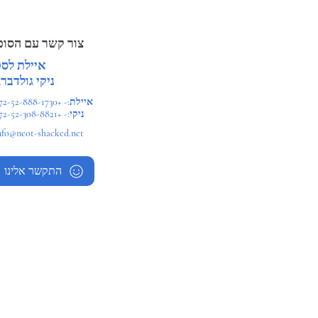
צור קשר עם הסוכ
איילת לס
ניקי גולדברג
איילת:- +2-52-888-1730
ניקי:- +972-52-308-8821
nfo@neot-shacked.net
התקשר אלינו